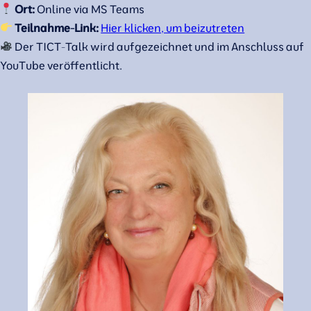
Ort:
Online via MS Teams
Teilnahme-Link:
Hier klicken, um beizutreten
Der TICT-Talk wird aufgezeichnet und im Anschluss auf
YouTube veröffentlicht.