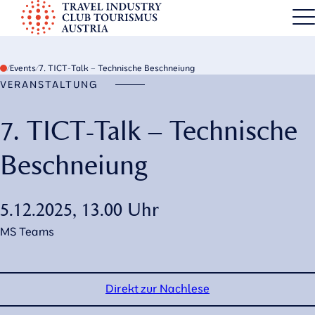
S
k
TICT
i
p
Events
7. TICT-Talk – Technische Beschneiung
t
VERANSTALTUNG
o
7. TICT-Talk – Technische
c
o
Beschneiung
n
t
e
5.12.2025, 13.00 Uhr
n
MS Teams
t
Direkt zur Nachlese