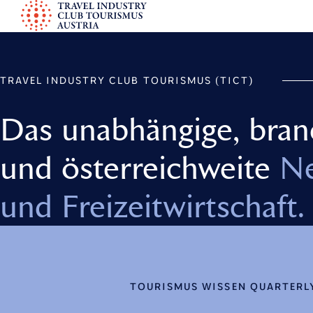
S
k
TICT
i
p
TRAVEL INDUSTRY CLUB TOURISMUS (TICT)
t
o
Das unabhängige, bran
c
o
und österreichweite
Ne
n
t
und Freizeitwirtschaft.
e
n
t
TOURISMUS WISSEN QUARTERL