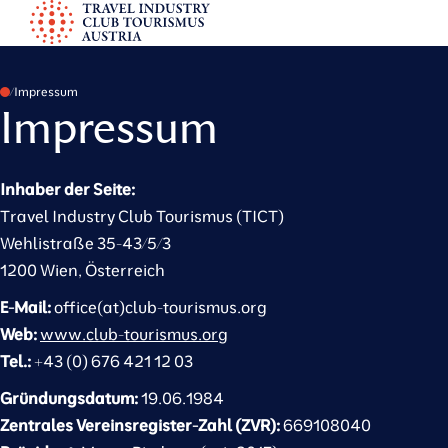
S
k
TICT
i
p
Impressum
Impressum
t
o
c
Inhaber der Seite:
o
Travel Industry Club Tourismus (TICT)
n
Wehlistraße 35-43/5/3
t
1200 Wien, Österreich
e
E-Mail:
office(at)club-tourismus.org
n
Web:
www.club-tourismus.org
t
Tel.:
+43 (0) 676 421 12 03
Gründungsdatum:
19.06.1984
Zentrales Vereinsregister-Zahl (ZVR):
669108040