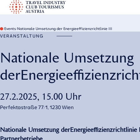
S
k
TICT
i
p
Events
Nationale Umsetzung der Energieeffizienzrichtlinie III
VERANSTALTUNG
t
o
Nationale Umsetzung
c
o
der Energieeffizienzricht
n
t
e
27.2.2025, 15.00 Uhr
n
t
Perfektastraße 77/1, 1230 Wien
Nationale Umsetzung der Energieeffizienzrichtlinie
Partnerbetriebe