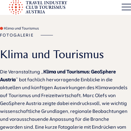
S
k
TICT
i
p
Klima und Tourismus
t
FOTOGALERIE
o
Klima und Tourismus
c
o
n
Die Veranstaltung „
Klima und Tourismus: GeoSphere
t
Austria
“ bot fachlich hervorragende Einblicke in die
e
aktuellen und künftigen Auswirkungen des Klimawandels
n
auf Tourismus und Freizeitwirtschaft. Marc Olefs von
t
GeoSphere Austria zeigte dabei eindrucksvoll, wie wichtig
wissenschaftliche Grundlagen, regionale Beobachtungen
und vorausschauende Anpassung für die Branche
geworden sind. Eine kurze Fotogalerie mit Eindrücken vom