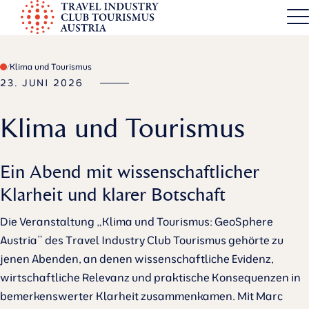
S
k
TICT
i
p
Klima und Tourismus
t
23. JUNI 2026
o
Klima und Tourismus
c
o
n
Ein Abend mit wissenschaftlicher
t
Klarheit und klarer Botschaft
e
n
Die Veranstaltung „Klima und Tourismus: GeoSphere
t
Austria“ des Travel Industry Club Tourismus gehörte zu
jenen Abenden, an denen wissenschaftliche Evidenz,
wirtschaftliche Relevanz und praktische Konsequenzen in
bemerkenswerter Klarheit zusammenkamen. Mit Marc