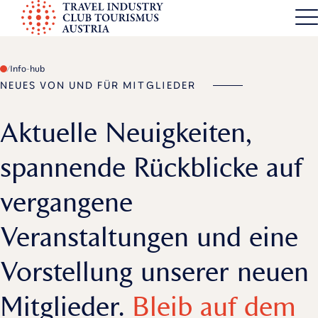
S
k
TICT
i
p
Info-hub
t
NEUES VON UND FÜR MITGLIEDER
o
c
Aktuelle Neuigkeiten,
o
spannende Rückblicke auf
n
t
vergangene
e
n
Veranstaltungen und eine
t
Vorstellung unserer neuen
Mitglieder.
Bleib auf dem